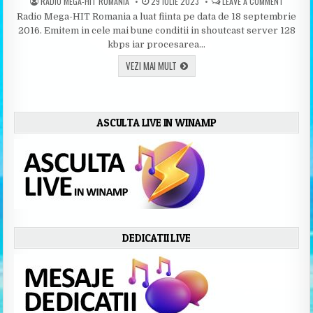
AUTHOR:
PUBLISHED DATE:
ON ASCU
RADIO MEGA-HIT ROMANIA
29 IULIE 2023
LEAVE A COMMENT
Radio Mega-HIT Romania a luat fiinta pe data de 18 septembrie
2016. Emitem in cele mai bune conditii in shoutcast server 128
kbps iar procesarea…
ASCULTA RADIO MEGA-HIT DANCE – AICI
VEZI MAI MULT
ASCULTA LIVE IN WINAMP
DEDICATII LIVE