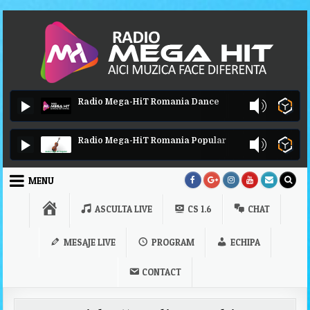
Skip to content
Radio Mega-HiT Romania Dance
Radio Mega-HiT Romania Popular
MENU
PRIMA
ASCULTA LIVE
CS 1.6
CHAT
PAGINA
MESAJE LIVE
PROGRAM
ECHIPA
CONTACT